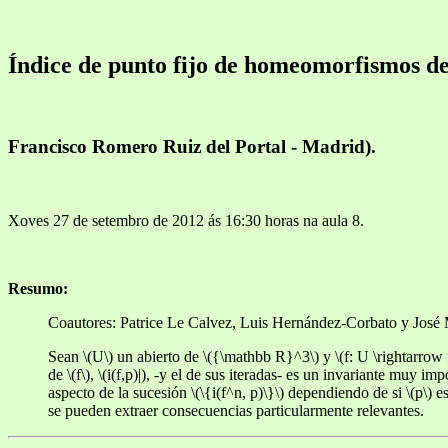
Índice de punto fijo de homeomorfismos d
Francisco Romero Ruiz del Portal - Madrid).
Xoves 27 de setembro de 2012 ás 16:30 horas na aula 8.
Resumo:
Coautores: Patrice Le Calvez, Luis Hernández-Corbato y José 
Sean \(U\) un abierto de \({\mathbb R}^3\) y \(f: U \rightarrow 
de \(f\), \(i(f,p)|), -y el de sus iteradas- es un invariante mu
aspecto de la sucesión \(\{i(f^n, p)\}\) dependiendo de si \(p\
se pueden extraer consecuencias particularmente relevantes.