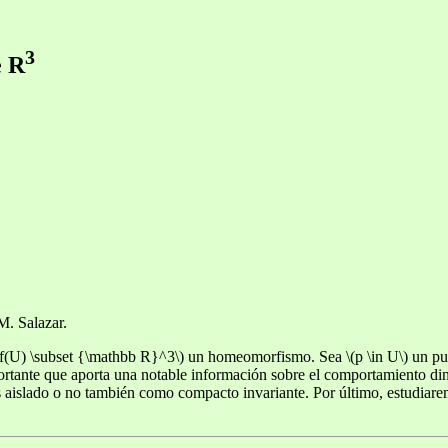
3
e R
M. Salazar.
f(U) \subset {\mathbb R}^3\) un homeomorfismo. Sea \(p \in U\) un punto
y importante que aporta una notable información sobre el comportamiento 
) es aislado o no también como compacto invariante. Por último, estudia